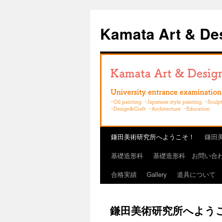
コ
ン
Kamata Art & Des
テ
ン
ツ
へ
ス
キ
ッ
プ
鎌田美術研究所へようこそ！
鎌田
基礎造形科
基礎造形科 お問い合
合格実績
Gallery
道具について
鎌田美術研究所へよう