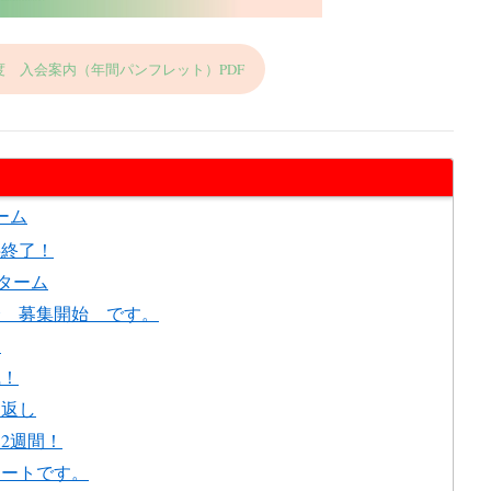
年度 入会案内（年間パンフレット）PDF
ーム
半終了！
ターム
会 募集開始 です。
！
風！
り返し
2週間！
タートです。