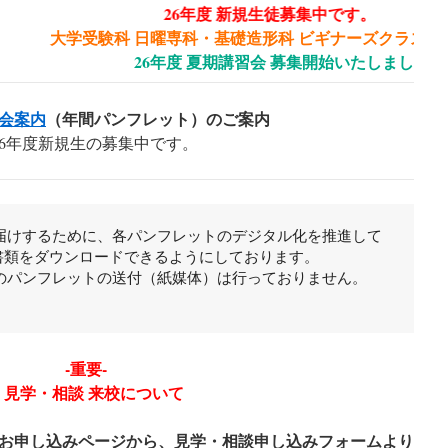
26年度 新規生徒募集中です。
大学受験科 日曜専科・基礎造形科 ビギナーズクラスの定員が
26年度 夏期講習会 募集開始いたしました！
会案内
（年間パンフレット）のご案内
26年度新規生の募集中です。
届けするために、各パンフレットのデジタル化を推進して
書類をダウンロードできるようにしております。
のパンフレットの送付（紙媒体）は行っておりません。
-重要-
見学・相談 来校について
お申し込みページから、見学・相談申し込みフォームより