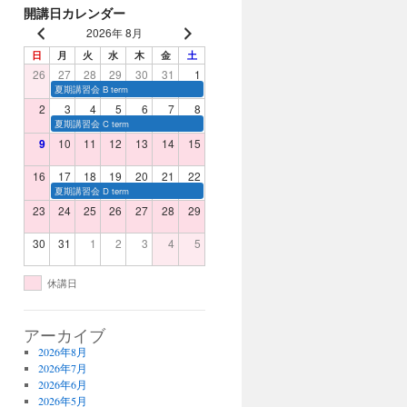
開講日カレンダー
締め切りまじかです。
2026年 8月
日
月
火
水
木
金
土
26
27
28
29
30
31
1
夏期講習会 B term
2
3
4
5
6
7
8
夏期講習会 C term
9
10
11
12
13
14
15
16
17
18
19
20
21
22
夏期講習会 D term
23
24
25
26
27
28
29
30
31
1
2
3
4
5
休講日
アーカイブ
2026年8月
2026年7月
2026年6月
2026年5月