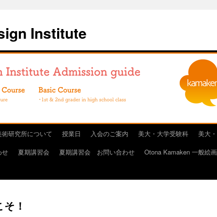
ign Institute
美術研究所について
授業日
入会のご案内
美大・大学受験科
美大・
わせ
夏期講習会
夏期講習会 お問い合わせ
Otona Kamaken 一般絵
こそ！