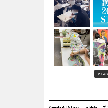
さらに
Kamata Art & Design Institute
プ