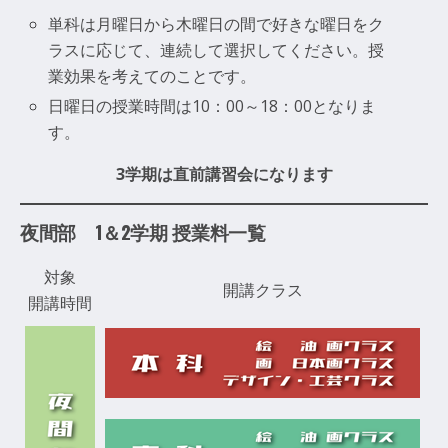
単科は月曜日から木曜日の間で好きな曜日をク
ラスに応じて、連続して選択してください。授
業効果を考えてのことです。
日曜日の授業時間は10：00～18：00となりま
す。
3学期は直前講習会になります
夜間部 1＆2学期 授業料一覧
対象
開講クラス
開講時間
￥