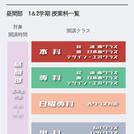
昼間部 1＆2学期 授業料一覧
対象
開講クラス
開講時間
￥
￥
￥
￥
￥