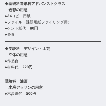
◆
基礎科造形科アドバンストクラス
色彩の用意
●A4コピー用紙
●ファイル（課題用紙ファイリング用）
●ケント紙代
80円
●昼食
◆
受験科 デザイン・工芸
立体の用意
●作品台
●材料代
220円
受験科 油画
木炭デッサンの用意
●木炭紙代
500円