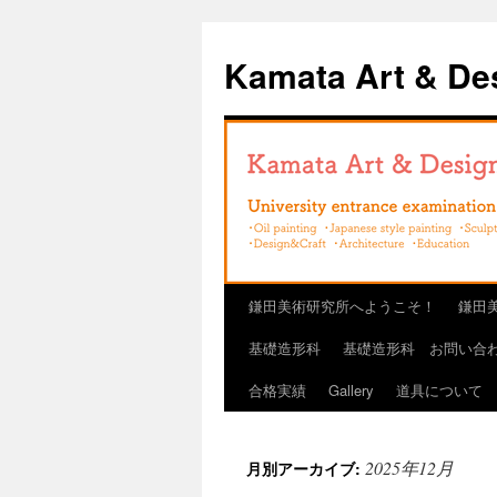
コ
ン
Kamata Art & Des
テ
ン
ツ
へ
ス
キ
ッ
プ
鎌田美術研究所へようこそ！
鎌田
基礎造形科
基礎造形科 お問い合
合格実績
Gallery
道具について
2025年12月
月別アーカイブ: