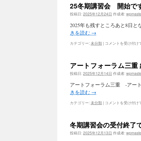
25冬期講習会 開始で
投稿日:
2025年12月24日
作成者:
wpmaste
2025年も残すところあと8日
きを読む
→
25
カテゴリー:
未分類
|
コメントを受け付け
冬
期
講
アートフォーラム三重
習
会
投稿日:
2025年12月14日
作成者:
wpmaste
開
始
アートフォーラム三重 -アート
で
きを読む
→
す
は
ア
カテゴリー:
未分類
|
コメントを受け付け
ー
ト
フ
冬期講習会の受付終了
ォ
ー
投稿日:
2025年12月13日
作成者:
wpmaste
ラ