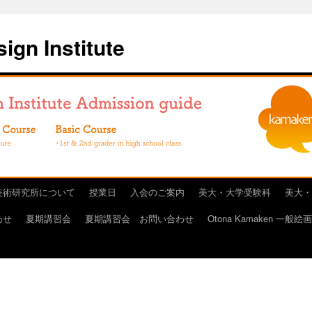
ign Institute
美術研究所について
授業日
入会のご案内
美大・大学受験科
美大・
わせ
夏期講習会
夏期講習会 お問い合わせ
Otona Kamaken 一般絵