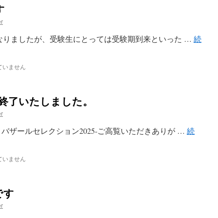
す
r
となりましたが、受験生にとっては受験期到来といった …
続
ていません
 終了いたしました。
r
バザールセレクション2025-ご高覧いただきありが …
続
ていません
です
r