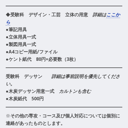
◆
受験科 デザイン・工芸 立体の用意
詳細は
ここか
ら
●筆記用具
●立体用具一式
●製図用具一式
●A4コピー用紙/ファイル
●ケント紙代 80円×必要数（3枚）
受験科 デッサン
詳細は
事前説明を優先してくださ
い。
●木炭デッサン用意一式
カルトンも含む
●木炭紙代
500円
※
その他の専攻・コース及び個人対応については個別に
連絡があったものとします。