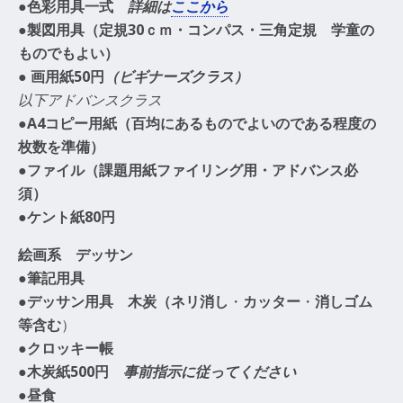
●色彩用具一式
詳細は
ここから
●製図用具（定規30ｃｍ・コンパス・三角定規 学童の
ものでもよい）
● 画用紙50円
（ビギナーズクラス）
以下アドバンスクラス
●A4コピー用紙（百均にあるものでよいのである程度の
枚数を準備）
●ファイル（課題用紙ファイリング用・アドバンス必
須）
●ケント紙80円
絵画系 デッサン
●筆記用具
●デッサン用具 木炭（ネリ消し
・
カッター
・
消しゴム
等含む
）
●
クロッキー帳
●
木炭紙500円
事前指示に従ってください
●昼食