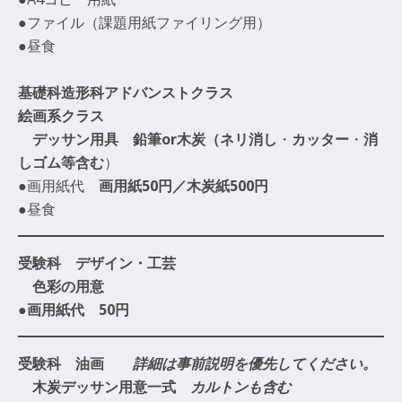
●ファイル（課題用紙ファイリング用）
●昼食
基礎科造形科アドバンストクラス
絵画系クラス
デッサン用具 鉛筆or木炭（ネリ消し
・
カッター
・
消
しゴム等含む
）
●画用紙代
画用紙50円／木炭紙500円
●昼食
受験科 デザイン・工芸
色彩の用意
●画用紙代 50円
受験科 油画
詳細は
事前説明を優先してください。
木炭デッサン用意一式
カルトンも含む