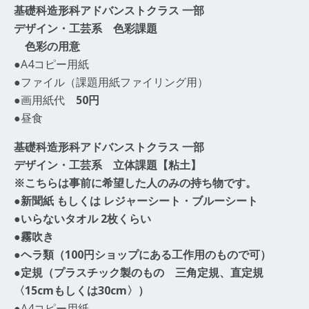
基礎科造形科アドバンストクラス
一部
デザイン・工芸
系
色彩課題
色彩の用意
●A4コピー用紙
●ファイル（課題用紙ファイリング用）
●画用紙代
50円
●昼食
基礎科造形科アドバンストクラス 一部
デザイン・工芸
系
立体課題【粘土】
※こちらは事前に希望した人のみの持ち物です。
●新聞紙 もしくは レジャーシート・ブルーシート
●いらないタオル
2枚くらい
●霧吹き
●ヘラ類（100円ショップにある工作用のもので可）
●
定規（プラスチック製のもの 三角定規、直定規
〈15cmもしくは30cm〉）
●A4コピー用紙